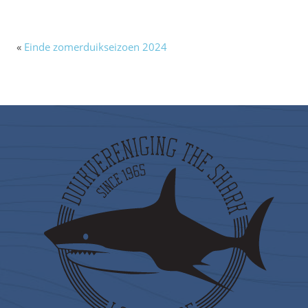
«
Einde zomerduikseizoen 2024