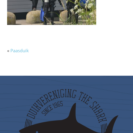
«
Paasduik