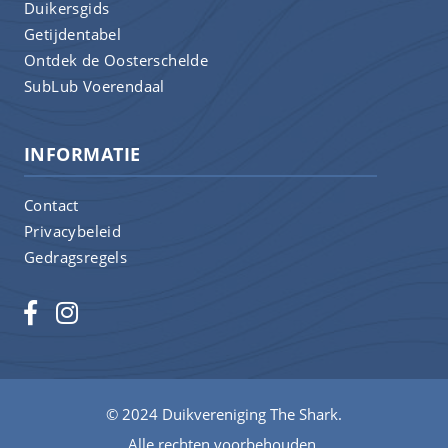
Duikersgids
Getijdentabel
Ontdek de Oosterschelde
SubLub Voerendaal
INFORMATIE
Contact
Privacybeleid
Gedragsregels
© 2024 Duikvereniging The Shark.
Alle rechten voorbehouden.